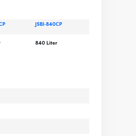
CP
JSBI-840CP
r
840 Liter