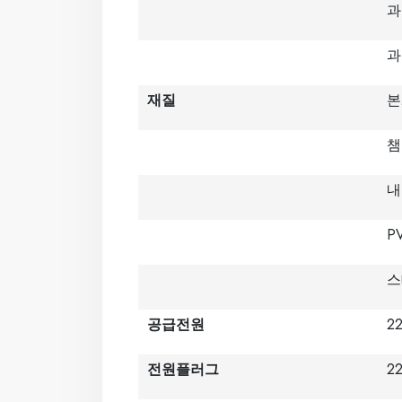
과
과
재질
본
챔
내
P
스
공급전원
2
전원플러그
2