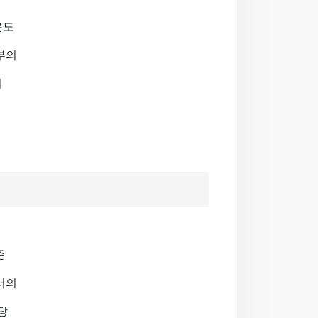
온도
부의
여
준
러의
당