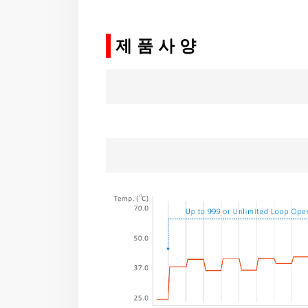
-
제 품 사 양