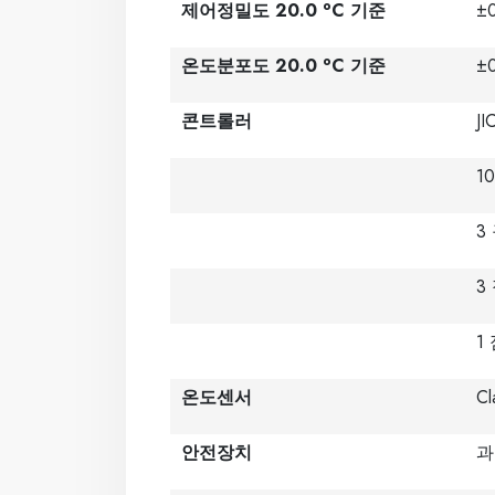
o
제어정밀도 20.0
C 기준
±
o
온도분포도 20.0
C 기준
±
콘트롤러
J
1
3
3
1
온도센서
Cl
안전장치
과