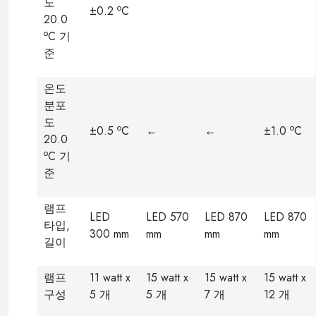
도
o
±0.2
C
20.0
o
C 기
준
온도
분포
도
o
o
±0.5
C
←
←
±1.0
C
20.0
o
C 기
준
램프
LED
LED 570
LED 870
LED 870
타입,
300 mm
mm
mm
mm
길이
램프
11 watt x
15 watt x
15 watt x
15 watt x
구성
5 개
5 개
7 개
12 개