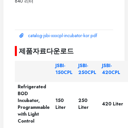
840 리터
catalog-jsbi-xxxcpl-incubator-kor.pdf
제품자료다운로드
JSBI-
JSBI-
JSBI-
150CPL
250CPL
420CPL
Refrigerated
BOD
Incubator,
150
250
420 Liter
Programmable
Liter
Liter
with Light
Control