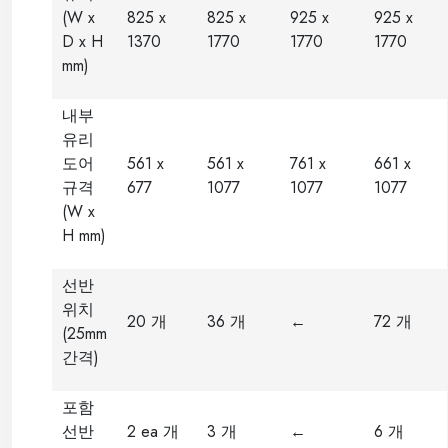
(W x
825 x
825 x
925 x
925 x
D x H
1370
1770
1770
1770
mm)
내부
유리
도어
561 x
561 x
761 x
661 x
규격
677
1077
1077
1077
(W x
H mm)
선반
위치
20 개
36 개
←
72 개
(25mm
간격)
포함
선반
2 ea 개
3 개
←
6 개