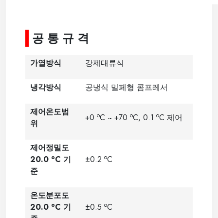
-----
공 통 규 격
가열방식
강제대류식
냉각방식
공냉식 밀페형 콤프레서
제어온도범
o
o
o
+0
C ~ +70
C, 0.1
C 제어
위
제어정밀도
o
o
20.0
C 기
±0.2
C
준
온도분포도
o
o
20.0
C 기
±0.5
C