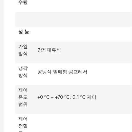
수량
성 능
가열
강제대류식
방식
냉각
공냉식 밀페형 콤프레서
방식
제어
o
o
o
온도
+0
C ~ +70
C, 0.1
C 제어
범위
제어
정밀