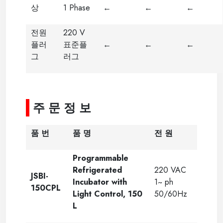
상
1 Phase
←
←
←
전원
220 V
플러
표준플
←
←
←
그
러그
-
주 문 정 보
품 번
품 명
전 원
Programmable
Refrigerated
220 VAC
JSBI-
Incubator
with
1~ ph
150CPL
Light Control
, 150
50/60Hz
L