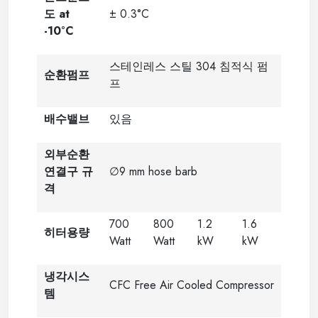
도 at
± 0.3°C
-10°C
스테인레스 스틸 304 침적식 펌
순환펌프
프
배수밸브
있음
외부순환
연결구 규
∅9 mm hose barb
격
700
800
1.2
1.6
히터용량
Watt
Watt
kW
kW
냉각시스
CFC Free Air Cooled Compressor
템