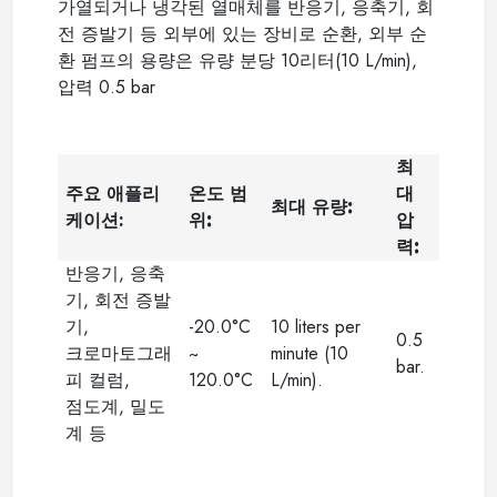
가열되거나 냉각된 열매체를 반응기, 응축기, 회
전 증발기 등 외부에 있는 장비로 순환, 외부 순
환 펌프의 용량은 유량 분당 10리터(10 L/min),
압력 0.5 bar
최
주요 애플리
온도 범
대
최대 유량
:
케이션:
위
:
압
력
:
반응기, 응축
기, 회전 증발
기,
-20.0°C
10 liters per
0.5
크로마토그래
~
minute (10
bar.
피 컬럼,
120.0°C
L/min).
점도계, 밀도
계 등
----