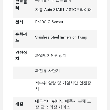
콘트롤
러
자동 Auto START / STOP 타이머
센서
Pt-100 Ω Sensor
순환펌
Stainless Steel Immersion Pump
프
안전장
과열방지안전장치
치
과전류 차단기
저수위 알람 및 가열차단 안전장
치
내구성이 뛰어난 에폭시 분체 도
재질
장 금속 외장 케이스