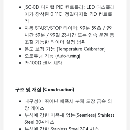
JSC-0D
디지털
PID
컨트롤러
:
LED
디스플레
이가 장착된
0.1
°C
정밀디지털
PID
컨트롤
러
자동
START/STOP
타이머
:
99
분
59
초
/ 99
시간
59
분
/ 99
일
23
시간 또는 연속 운전 등
조절 가능한 타이머 설정 범위
온도 보정 기능
(Temperature Calibration)
오토튜닝 기능
(Auto-tuning)
Pt-100
Ω
센서 채택
----
구조 및 재질
(Construction)
내구성이 뛰어난 에폭시 분체 도장 금속 외
장 케이스
부식에 강한 이음새 없는
(Seamless) Stainless
Steel 304
배스
부식에 강한
Stainless Steel 304
시스