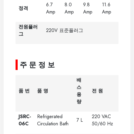
6.7
8.0
9.8
11.6
정격
Amp
Amp
Amp
Amp
전원플러
220V 표준플러그
그
----
-----
주 문 정 보
배
스
품 번
품 명
전 원
용
량
JSRC-
Refrigerated
220 VAC
7 L
06C
Circulation Bath
50/60 Hz